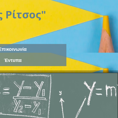
 Ρίτσος"
Επικοινωνία
Έντυπα