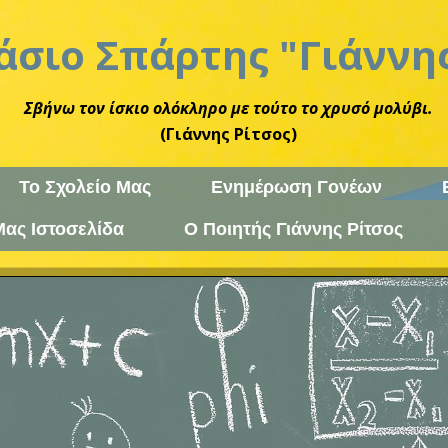
άσιο Σπάρτης "Γιάννης
Σβήνω τον ίσκιο ολόκληρο με τούτο το χρυσό μολύβι.
(Γιάννης Ρίτσος)
Το Σχολείο Μας
Ενημέρωση Γονέων
Μας Ιστοσελίδα
Ο Ποιητής Γιάννης Ρίτσος