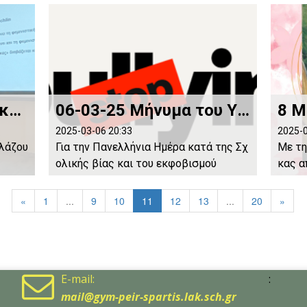
Διάλεξη της Δρ. Γ. Κακούρου-Χρόνη για την Ημέρα της Γυναίκας
06-03-25 Μήνυμα του Υπουργού Παιδείας, Θρησκευμάτων και Αθλητισμού Κυριάκου Πιερρακάκη
2025-03-06 20:33
2025-0
λλάζου
Για την Πανελλήνια Ημέρα κατά της Σχ
Με τη
ολικής βίας και του εκφοβισμού
κας α
«
1
...
9
10
11
12
13
...
20
»

E-mail:
:
mail@gym-peir-spartis.lak.sch.gr